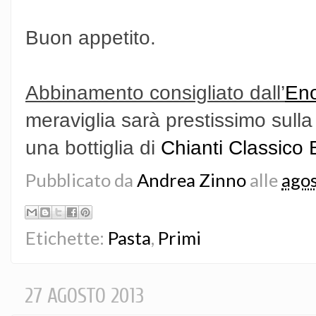
Buon appetito.
Abbinamento consigliato dall’
Eno
meraviglia sarà prestissimo sulla
una bottiglia di
Chianti Classico 
Pubblicato da
Andrea Zinno
alle
agos
Etichette:
Pasta
,
Primi
27 AGOSTO 2013