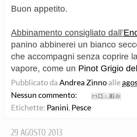
Buon appetito.
Abbinamento consigliato dall’
Eno
panino abbinerei un bianco sec
che accompagni senza coprire la
vapore, come un
Pinot Grigio del
Pubblicato da
Andrea Zinno
alle
agos
Nessun commento:
Etichette:
Panini
,
Pesce
29 AGOSTO 2013