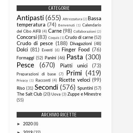
CATEGORIE
Antipasti
(655)
Bassa
Attrezzatura
(2)
temperatura
(74)
Calendario
Benvenuti
(1)
Carne
(98)
del Cibo AIFB
(4)
Collaborazioni
(2)
Concorsi
(83)
Crudo di carne
(52)
Coquis
(1)
Crudo di pesce
(188)
Divagazioni
(48)
Dolci
(81)
Finger Food
(76)
Eventi
(6)
Pasta
(300)
Formaggi
(52)
Panini
(46)
Pesce
(670)
Piatti unici
(73)
Primi
(419)
Preparazioni di base
(7)
Ricette veloci
(99)
Racconti
(4)
Privacy
(1)
Secondi
(576)
Riso
(31)
Spuntini
(57)
The Salt Club
(20)
Zuppe e Minestre
Uova
(3)
(55)
ARCHIVIO RICETTE
2020
(8)
►
2019
(32)
►