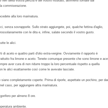
 fieri della vostra perizia e del vostro risultato, altrimenti tornate dal
n la commiserazione.
rocedete alla loro marinatura.
ici, senza sovrapporle. Sullo strato aggiungete, poi, qualche fettina d'aglio,
ossolanamente con le dita e, infine, salate secondo il vostro gusto.
tte le alici.
i di aceto e quattro parti d'olio extra-vergine. Ovviamente il rapporto è
oprattutto fra limone e aceto. Tenete comunque presente che sono limone e ace
pre aver cura di non ridurre troppo la loro percentuale rispetto a quella
e, con le alici esattamente così come le avevate lasciate.
e siano completamente coperte. Prima di riporle, aspettate un pochino, per da
, nel caso, per aggiungere altra marinatura.
rigorifero per almeno 8 ore.
emperatura ambiente.