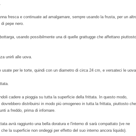
.
nna fresca e continuate ad amalgamare, sempre usando la frusta, per un altr
 di pepe nero.
a bottarga, usando possibilmente una di quelle grattugge che affettano piuttost
a unirli alle uova.
e usate per le torte, quindi con un diametro di circa 24 cm, e versateci le uova
ttata.
doli cadere a pioggia su tutta la superficie della frittata. In questo modo,
 dovrebbero distribuirsi in modo più omogeneo in tutta la frittata, piuttosto che
nti a freddo, prima di infornare.
tata avrà raggiunto una bella doratura e l'interno di sarà compattato (ve ne
he la superficie non ondeggi per effetto del suo interno ancora liquido).