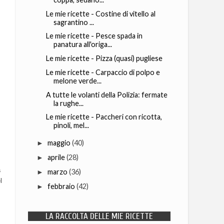
Le mie ricette - Costine di vitello al
sagrantino ...
Le mie ricette - Pesce spada in
panatura all'origa...
Le mie ricette - Pizza (quasi) pugliese
Le mie ricette - Carpaccio di polpo e
melone verde...
A tutte le volanti della Polizia: fermate
la rughe...
Le mie ricette - Paccheri con ricotta,
pinoli, mel...
maggio
(40)
►
aprile
(28)
►
a
marzo
(36)
►
l
febbraio
(42)
►
LA RACCOLTA DELLE MIE RICETTE