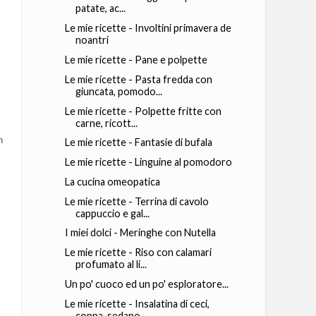
patate, ac...
Le mie ricette - Involtini primavera de
noantri
Le mie ricette - Pane e polpette
Le mie ricette - Pasta fredda con
giuncata, pomodo...
Le mie ricette - Polpette fritte con
carne, ricott...
n
Le mie ricette - Fantasie di bufala
Le mie ricette - Linguine al pomodoro
La cucina omeopatica
Le mie ricette - Terrina di cavolo
cappuccio e gal...
I miei dolci - Meringhe con Nutella
Le mie ricette - Riso con calamari
profumato al li...
Un po' cuoco ed un po' esploratore...
Le mie ricette - Insalatina di ceci,
coppa, sedano...