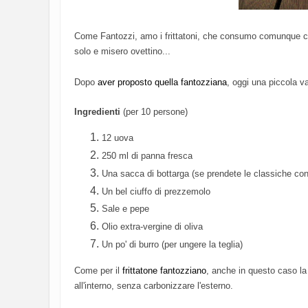
Come Fantozzi, amo i frittatoni, che consumo comunque co
solo e misero ovettino...
Dopo
aver proposto quella fantozziana
, oggi una piccola v
Ingredienti
(per 10 persone)
12 uova
250 ml di panna fresca
Una sacca di bottarga (se prendete le classiche con
Un bel ciuffo di prezzemolo
Sale e pepe
Olio extra-vergine di oliva
Un po' di burro (per ungere la teglia)
Come per il
frittatone fantozziano
, anche in questo caso la 
all'interno, senza carbonizzare l'esterno.