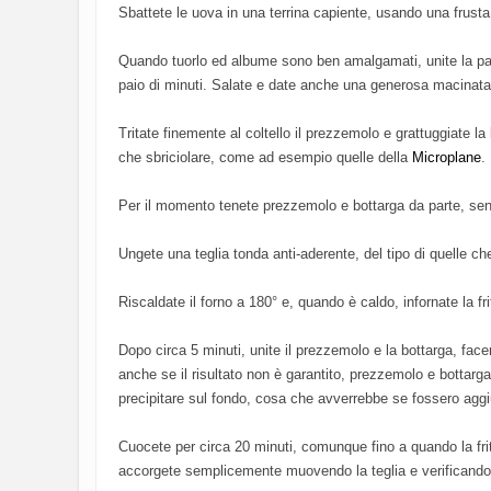
Sbattete le uova in una terrina capiente, usando una frusta
Quando tuorlo ed albume sono ben amalgamati, unite la pa
paio di minuti. Salate e date anche una generosa macinata
Tritate finemente al coltello il prezzemolo e grattuggiate l
che sbriciolare, come ad esempio quelle della
Microplane
.
Per il momento tenete prezzemolo e bottarga da parte, senz
Ungete una teglia tonda anti-aderente, del tipo di quelle ch
Riscaldate il forno a 180° e, quando è caldo, infornate la fri
Dopo circa 5 minuti, unite il prezzemolo e la bottarga, facen
anche se il risultato non è garantito, prezzemolo e bottarga
precipitare sul fondo, cosa che avverrebbe se fossero aggiu
Cuocete per circa 20 minuti, comunque fino a quando la frit
accorgete semplicemente muovendo la teglia e verificando c