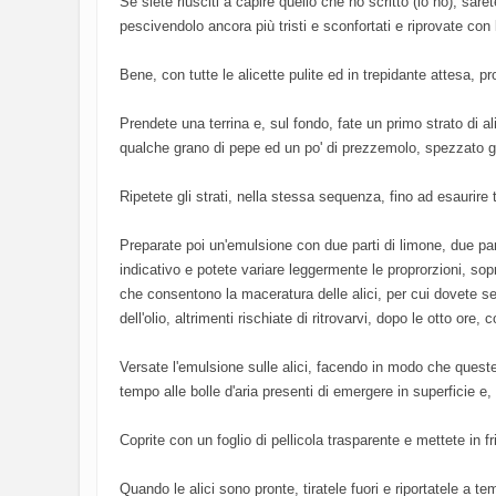
Se siete riusciti a capire quello che ho scritto (io no), sarete
pescivendolo ancora più tristi e sconfortati e riprovate co
Bene, con tutte le alicette pulite ed in trepidante attesa, p
Prendete una terrina e, sul fondo, fate un primo strato di al
qualche grano di pepe ed un po' di prezzemolo, spezzato gr
Ripetete gli strati, nella stessa sequenza, fino ad esaurire tu
Preparate poi un'emulsione con due parti di limone, due part
indicativo e potete variare leggermente le proprorzioni, s
che consentono la maceratura delle alici, per cui dovete sem
dell'olio, altrimenti rischiate di ritrovarvi, dopo le otto or
Versate l'emulsione sulle alici, facendo in modo che quest
tempo alle bolle d'aria presenti di emergere in superficie e
Coprite con un foglio di pellicola trasparente e mettete in f
Quando le alici sono pronte, tiratele fuori e riportatele a t