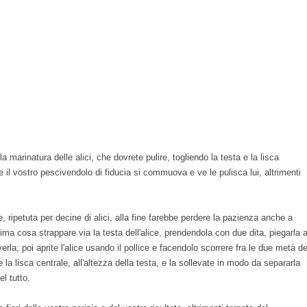
 marinatura delle alici, che dovrete pulire, togliendo la testa e la lisca
e il vostro pescivendolo di fiducia si commuova e ve le pulisca lui, altrimenti
, ripetuta per decine di alici, alla fine farebbe perdere la pazienza anche a
ima cosa strappare via la testa dell'alice, prendendola con due dita, piegarla 
la; poi aprite l'alice usando il pollice e facendolo scorrere fra le due metà de
te la lisca centrale, all'altezza della testa, e la sollevate in modo da separarla
el tutto.