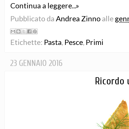
Continua a leggere...»
Pubblicato da
Andrea Zinno
alle
genn
Etichette:
Pasta
,
Pesce
,
Primi
23 GENNAIO 2016
Ricordo 