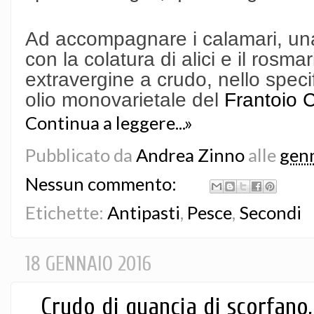
Ad accompagnare i calamari, una
con la colatura di alici e il rosma
extravergine a crudo, nello speci
olio monovarietale del
Frantoio C
Continua a leggere...»
Pubblicato da
Andrea Zinno
alle
genn
Nessun commento:
Etichette:
Antipasti
,
Pesce
,
Secondi
18 GENNAIO 2016
Crudo di guancia di scorfano, 