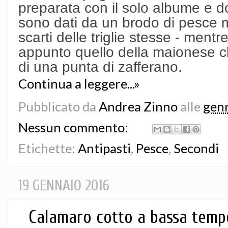
preparata con il solo albume e d
sono dati da un brodo di pesce mol
scarti delle triglie stesse - mentr
appunto quello della maionese cl
di una punta di zafferano.
Continua a leggere...»
Pubblicato da
Andrea Zinno
alle
genn
Nessun commento:
Etichette:
Antipasti
,
Pesce
,
Secondi
19 GENNAIO 2016
Calamaro cotto a bassa tempe