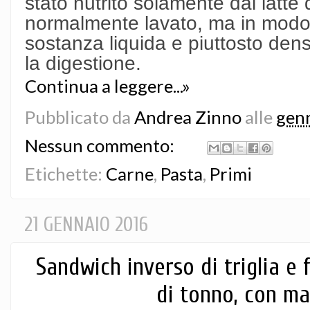
stato nutrito solamente dal latte 
normalmente lavato, ma in modo 
sostanza liquida e piuttosto den
la digestione.
Continua a leggere...»
Pubblicato da
Andrea Zinno
alle
genn
Nessun commento:
Etichette:
Carne
,
Pasta
,
Primi
21 GENNAIO 2016
Sandwich inverso di triglia e 
di tonno, con m