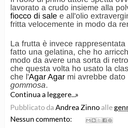
lavorato a crudo insieme alla polv
fiocco di sale
e all'olio extraverg
fritta velocemente in modo da re
La frutta è invece rappresentata 
fatto una gelatina, che ho arricc
modo da avere una sorta di retr
che questa volta ho usato la clas
che l'
Agar Agar
mi avrebbe dato 
gommosa
.
Continua a leggere...»
Pubblicato da
Andrea Zinno
alle
genn
Nessun commento: