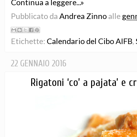
Continua a leggere...»
Pubblicato da
Andrea Zinno
alle
genn
Etichette:
Calendario del Cibo AIFB
,
22 GENNAIO 2016
Rigatoni ‘co’ a pajata’ e