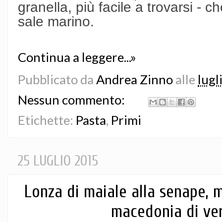
granella, più facile a trovarsi - c
sale marino.
Continua a leggere...»
Pubblicato da
Andrea Zinno
alle
lugl
Nessun commento:
Etichette:
Pasta
,
Primi
25 LUGLIO 2015
Lonza di maiale alla senape, m
macedonia di ve