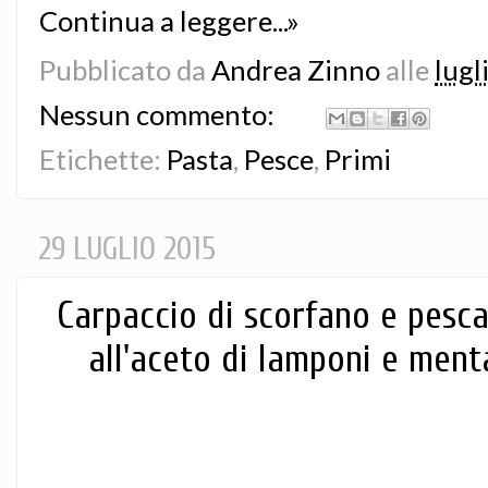
Continua a leggere...»
Pubblicato da
Andrea Zinno
alle
lugl
Nessun commento:
Etichette:
Pasta
,
Pesce
,
Primi
29 LUGLIO 2015
Carpaccio di scorfano e pesc
all'aceto di lamponi e menta