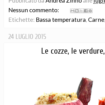
Pubblicato da
Andrea Zinno
alle
lugl
Nessun commento:
Etichette:
Bassa temperatura
,
Carne
24 LUGLIO 2015
Le cozze, le verdure,