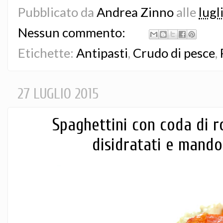
Pubblicato da
Andrea Zinno
alle
lugl
Nessun commento:
Etichette:
Antipasti
,
Crudo di pesce
,
27 LUGLIO 2015
Spaghettini con coda di 
disidratati e mando