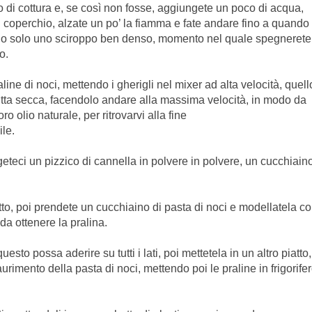
 di cottura e, se così non fosse, aggiungete un poco di acqua,
 il coperchio, alzate un po’ la fiamma e fate andare fino a quando 
iando solo uno sciroppo ben denso, momento nel quale spegnerete
o.
line di noci, mettendo i gherigli nel mixer ad alta velocità, quell
frutta secca, facendolo andare alla massima velocità, in modo da
ro olio naturale, per ritrovarvi alla fine
ile.
geteci un pizzico di cannella in polvere in polvere, un cucchiain
tto, poi prendete un cucchiaino di pasta di noci e modellatela c
da ottenere la pralina.
sto possa aderire su tutti i lati, poi mettetela in un altro piatto,
aurimento della pasta di noci, mettendo poi le praline in frigorife