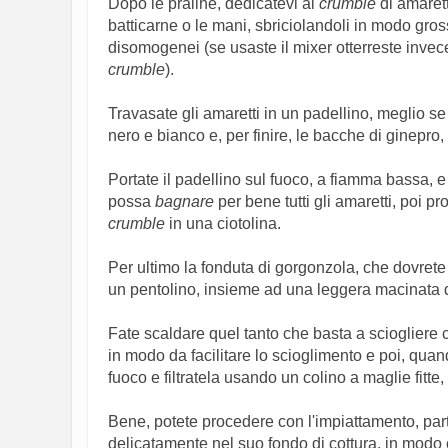
Dopo le praline, dedicatevi al
crumble
di amarett
batticarne o le mani, sbriciolandoli in modo gro
disomogenei (se usaste il mixer otterreste invec
crumble
).
Travasate gli amaretti in un padellino, meglio s
nero e bianco e, per finire, le bacche di ginepro, 
Portate il padellino sul fuoco, a fiamma bassa, 
possa
bagnare
per bene tutti gli amaretti, poi pr
crumble
in una ciotolina.
Per ultimo la fonduta di gorgonzola, che dovret
un pentolino, insieme ad una leggera macinata 
Fate scaldare quel tanto che basta a sciogliere
in modo da facilitare lo scioglimento e poi, qua
fuoco e filtratela usando un colino a maglie fitte
Bene, potete procedere con l'impiattamento, parte
delicatamente nel suo fondo di cottura, in modo ch