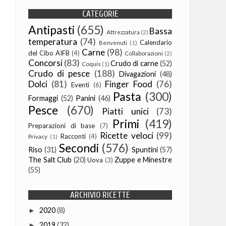
CATEGORIE
Antipasti
(655)
Bassa
Attrezzatura
(2)
temperatura
(74)
Calendario
Benvenuti
(1)
Carne
(98)
del Cibo AIFB
(4)
Collaborazioni
(2)
Concorsi
(83)
Crudo di carne
(52)
Coquis
(1)
Crudo di pesce
(188)
Divagazioni
(48)
Dolci
(81)
Finger Food
(76)
Eventi
(6)
Pasta
(300)
Formaggi
(52)
Panini
(46)
Pesce
(670)
Piatti unici
(73)
Primi
(419)
Preparazioni di base
(7)
Ricette veloci
(99)
Racconti
(4)
Privacy
(1)
Secondi
(576)
Riso
(31)
Spuntini
(57)
The Salt Club
(20)
Zuppe e Minestre
Uova
(3)
(55)
ARCHIVIO RICETTE
2020
(8)
►
2019
(32)
►