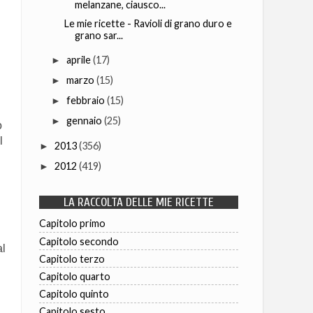
melanzane, ciausco...
Le mie ricette - Ravioli di grano duro e
grano sar...
aprile
(17)
►
marzo
(15)
►
febbraio
(15)
►
gennaio
(25)
►
o
l
2013
(356)
►
2012
(419)
►
LA RACCOLTA DELLE MIE RICETTE
Capitolo primo
Capitolo secondo
al
Capitolo terzo
Capitolo quarto
Capitolo quinto
Capitolo sesto