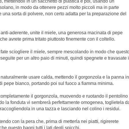
i, mettendoli in un sacchetto di plastica e poi, usando un
ssolano, in modo da ottenere pezzi molto piccoli ma in parte
e una sorta di polvere, non certo adatta per la preparazione del
e anti-aderente, unite il miele, una generosa macinata di pepe
che avrete prima tritato piuttosto finemente con il coltello.
e fate sciogliere il miele, sempre mescolando in modo che quest
oseguite per un altro paio di minuti, quindi spegnete e travasate i
e naturalmente usare calda, mettendo il gorgonzola e la panna in
di pepe bianco, portando poi sul fuoco a fiamma minima.
 completamente il gorgonzola, muovendo e ruotando il pentolino
ndo la fonduta vi sembrerà perfettamente omogenea, toglietela d
, raccogliendola in una tazza e lasciando nel colino i residui.
ndo con la pera che, prima di metterla nei piatti, rigirerete
e questo bagni tutti i lati degli spicchi.