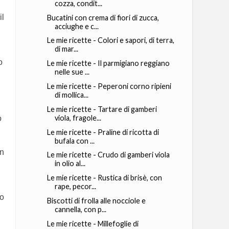
cozza, condit...
il
Bucatini con crema di fiori di zucca,
acciughe e c...
Le mie ricette - Colori e sapori, di terra,
di mar...
o
Le mie ricette - Il parmigiano reggiano
nelle sue ...
Le mie ricette - Peperoni corno ripieni
di mollica...
Le mie ricette - Tartare di gamberi
viola, fragole...
o
Le mie ricette - Praline di ricotta di
bufala con ...
on
Le mie ricette - Crudo di gamberi viola
in olio al...
Le mie ricette - Rustica di brisè, con
rape, pecor...
ro
Biscotti di frolla alle nocciole e
cannella, con p...
Le mie ricette - Millefoglie di