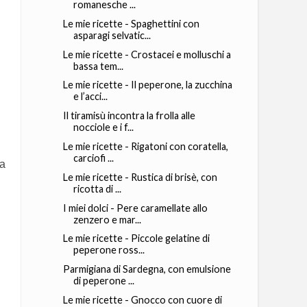
romanesche ...
Le mie ricette - Spaghettini con
asparagi selvatic...
Le mie ricette - Crostacei e molluschi a
bassa tem...
Le mie ricette - Il peperone, la zucchina
e l’acci...
Il tiramisù incontra la frolla alle
nocciole e i f...
Le mie ricette - Rigatoni con coratella,
carciofi ...
la
Le mie ricette - Rustica di brisè, con
ricotta di ...
I miei dolci - Pere caramellate allo
zenzero e mar...
Le mie ricette - Piccole gelatine di
peperone ross...
Parmigiana di Sardegna, con emulsione
di peperone ...
Le mie ricette - Gnocco con cuore di