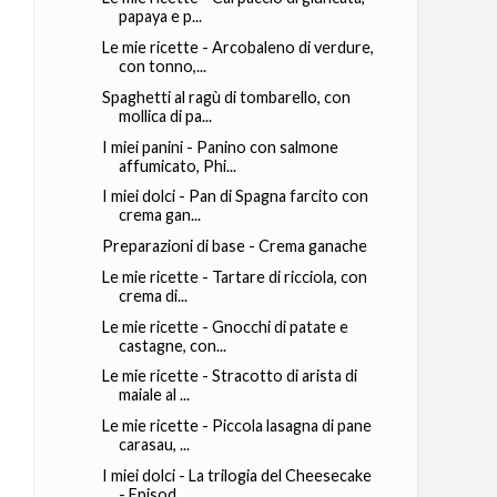
papaya e p...
Le mie ricette - Arcobaleno di verdure,
con tonno,...
Spaghetti al ragù di tombarello, con
mollica di pa...
I miei panini - Panino con salmone
affumicato, Phi...
I miei dolci - Pan di Spagna farcito con
crema gan...
Preparazioni di base - Crema ganache
Le mie ricette - Tartare di ricciola, con
crema di...
Le mie ricette - Gnocchi di patate e
castagne, con...
Le mie ricette - Stracotto di arista di
maiale al ...
Le mie ricette - Piccola lasagna di pane
carasau, ...
I miei dolci - La trilogia del Cheesecake
- Episod...