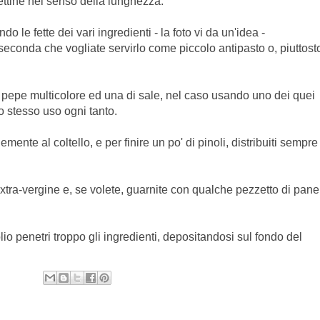
fettine nel senso della lunghezza.
o le fette dei vari ingredienti - la foto vi da un'idea -
seconda che vogliate servirlo come piccolo antipasto o, piuttost
 pepe multicolore ed una di sale, nel caso usando uno dei quei
o stesso uso ogni tanto.
inemente al coltello, e per finire un po' di pinoli, distribuiti sempre
extra-vergine e, se volete, guarnite con qualche pezzetto di pane
lio penetri troppo gli ingredienti, depositandosi sul fondo del