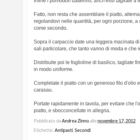
Infine i pomodori datterino, anch'essi tagliate a 
Fatto, non resta che assemblare il piatto, alternand
regolandovi nelle quantità, per ogni porzione, a 
come secondo.
Sopra il carpaccio date una leggera macinata di
sali particolare, che tanto vanno di moda e che i
Distribuite poi le foglioline di basilico, tagliate f
in modo uniforme.
Completate il piatto con un generoso filo d'olio 
carasau.
Portate rapidamente in tavola, per evitare che l'o
piatto, e sbocconcellate in allegria.
Pubblicato da
Andrea Zinno
alle
novembre 17, 2012
Etichette:
Antipasti
,
Secondi