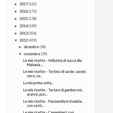
2017
(161)
►
2016
(171)
►
2015
(138)
►
2014
(189)
►
2013
(356)
►
2012
(419)
▼
dicembre
(38)
►
novembre
(39)
▼
Le mie ricette - Vellutata di zucca alla
Malvasia ...
Le mie ricette - Tortino di sarde, cavolo
nero, uv...
La mia prima volta...
Le mie ricette - Tartare di gamberoni,
arance, pun...
Le mie ricette - Panzanella in insalata,
con cesti...
Le mie ricette - Camembert con