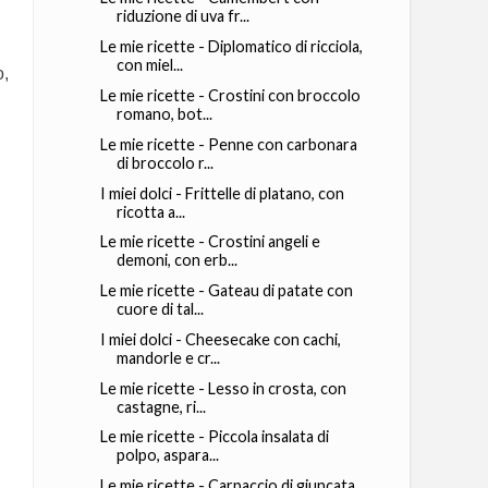
riduzione di uva fr...
Le mie ricette - Diplomatico di ricciola,
con miel...
o,
Le mie ricette - Crostini con broccolo
romano, bot...
Le mie ricette - Penne con carbonara
di broccolo r...
I miei dolci - Frittelle di platano, con
ricotta a...
Le mie ricette - Crostini angeli e
demoni, con erb...
Le mie ricette - Gateau di patate con
cuore di tal...
I miei dolci - Cheesecake con cachi,
mandorle e cr...
Le mie ricette - Lesso in crosta, con
castagne, ri...
Le mie ricette - Piccola insalata di
polpo, aspara...
Le mie ricette - Carpaccio di giuncata,