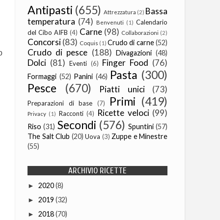
Antipasti
(655)
Bassa
Attrezzatura
(2)
temperatura
(74)
Calendario
Benvenuti
(1)
Carne
(98)
del Cibo AIFB
(4)
Collaborazioni
(2)
Concorsi
(83)
Crudo di carne
(52)
Coquis
(1)
Crudo di pesce
(188)
o
Divagazioni
(48)
Dolci
(81)
Finger Food
(76)
Eventi
(6)
Pasta
(300)
Formaggi
(52)
Panini
(46)
Pesce
(670)
Piatti unici
(73)
Primi
(419)
Preparazioni di base
(7)
Ricette veloci
(99)
Racconti
(4)
Privacy
(1)
Secondi
(576)
Riso
(31)
Spuntini
(57)
The Salt Club
(20)
Zuppe e Minestre
Uova
(3)
(55)
ARCHIVIO RICETTE
2020
(8)
►
2019
(32)
►
2018
(70)
►