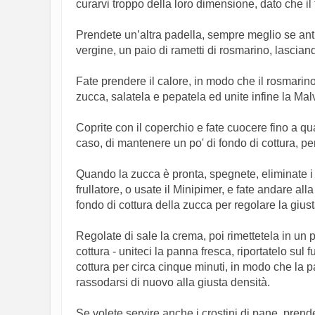
curarvi troppo della loro dimensione, dato che il t
Prendete un’altra padella, sempre meglio se anti-
vergine, un paio di rametti di rosmarino, lasciando
Fate prendere il calore, in modo che il rosmarino 
zucca, salatela e pepatela ed unite infine la Mal
Coprite con il coperchio e fate cuocere fino a 
caso, di mantenere un po' di fondo di cottura, pe
Quando la zucca è pronta, spegnete, eliminate i r
frullatore, o usate il Minipimer, e fate andare all
fondo di cottura della zucca per regolare la giust
Regolate di sale la crema, poi rimettetela in un 
cottura - uniteci la panna fresca, riportatelo sul
cottura per circa cinque minuti, in modo che la
rassodarsi di nuovo alla giusta densità.
Se volete servire anche i crostini di pane, prend