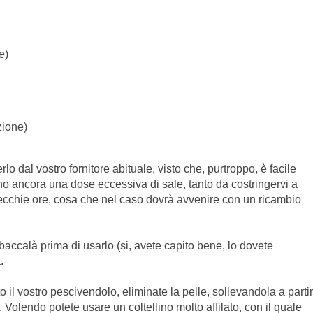
e)
zione)
lo dal vostro fornitore abituale, visto che, purtroppo, è facile
no ancora una dose eccessiva di sale, tanto da costringervi a
ecchie ore, cosa che nel caso dovrà avvenire con un ricambio
 baccalà prima di usarlo (si, avete capito bene, lo dovete
.
to il vostro pescivendolo, eliminate la pelle, sollevandola a parti
 Volendo potete usare un coltellino molto affilato, con il quale