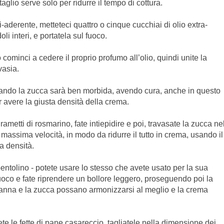
aglio serve solo per ridurre il tempo di cottura.
aderente, metteteci quattro o cinque cucchiai di olio extra-
li interi, e portatela sul fuoco.
cominci a cedere il proprio profumo all’olio, quindi unite la
vasia.
quando la zucca sarà ben morbida, avendo cura, anche in questo
r avere la giusta densità della crema.
ametti di rosmarino, fate intiepidire e poi, travasate la zucca ne
a massima velocità, in modo da ridurre il tutto in crema, usando il
a densità.
pentolino - potete usare lo stesso che avete usato per la sua
 fuoco e fate riprendere un bollore leggero, proseguendo poi la
 panna e la zucca possano armonizzarsi al meglio e la crema
ete le fette di pane casareccio, tagliatele nella dimensione dei