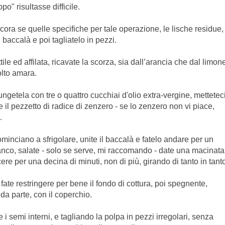
po" risultasse difficile.
cora se quelle specifiche per tale operazione, le lische residue,
baccalà e poi tagliatelo in pezzi.
le ed affilata, ricavate la scorza, sia dall’arancia che dal limon
olto amara.
getela con tre o quattro cucchiai d'olio extra-vergine, mettetec
 il pezzetto di radice di zenzero - se lo zenzero non vi piace,
.
minciano a sfrigolare, unite il baccalà e fatelo andare per un
bianco, salate - solo se serve, mi raccomando - date una macinata
ere per una decina di minuti, non di più, girando di tanto in tant
e fate restringere per bene il fondo di cottura, poi spegnente,
da parte, con il coperchio.
i semi interni, e tagliando la polpa in pezzi irregolari, senza