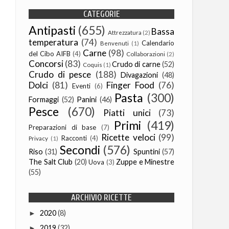
CATEGORIE
Antipasti
(655)
Bassa
Attrezzatura
(2)
temperatura
(74)
Calendario
Benvenuti
(1)
Carne
(98)
del Cibo AIFB
(4)
Collaborazioni
(2)
Concorsi
(83)
Crudo di carne
(52)
Coquis
(1)
Crudo di pesce
(188)
Divagazioni
(48)
Dolci
(81)
Finger Food
(76)
Eventi
(6)
Pasta
(300)
Formaggi
(52)
Panini
(46)
Pesce
(670)
Piatti unici
(73)
Primi
(419)
Preparazioni di base
(7)
Ricette veloci
(99)
Racconti
(4)
Privacy
(1)
Secondi
(576)
Riso
(31)
Spuntini
(57)
The Salt Club
(20)
Zuppe e Minestre
Uova
(3)
(55)
ARCHIVIO RICETTE
2020
(8)
►
2019
(32)
►