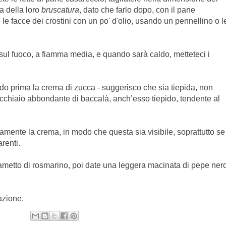
ma della loro
bruscatura
, dato che farlo dopo, con il pane
 le facce dei crostini con un po' d'olio, usando un pennellino o l
sul fuoco, a fiamma media, e quando sarà caldo, metteteci i
do prima la crema di zucca - suggerisco che sia tiepida, non
ucchiaio abbondante di baccalà, anch’esso tiepido, tendente al
mente la crema, in modo che questa sia visibile, soprattutto se
arenti.
rametto di rosmarino, poi date una leggera macinata di pepe ner
azione.