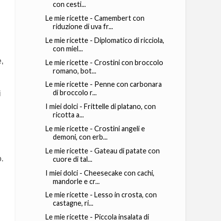
con cesti...
Le mie ricette - Camembert con
riduzione di uva fr...
Le mie ricette - Diplomatico di ricciola,
con miel...
e,
Le mie ricette - Crostini con broccolo
romano, bot...
Le mie ricette - Penne con carbonara
di broccolo r...
i
I miei dolci - Frittelle di platano, con
ricotta a...
Le mie ricette - Crostini angeli e
demoni, con erb...
Le mie ricette - Gateau di patate con
o.
cuore di tal...
I miei dolci - Cheesecake con cachi,
mandorle e cr...
Le mie ricette - Lesso in crosta, con
castagne, ri...
Le mie ricette - Piccola insalata di