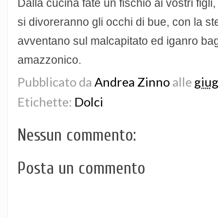
Dalla cucina fate un fischio ai vostri f
si divoreranno gli occhi di bue, con la st
avventano sul malcapitato ed iganro bag
amazzonico.
Pubblicato da
Andrea Zinno
alle
giu
Etichette:
Dolci
Nessun commento:
Posta un commento